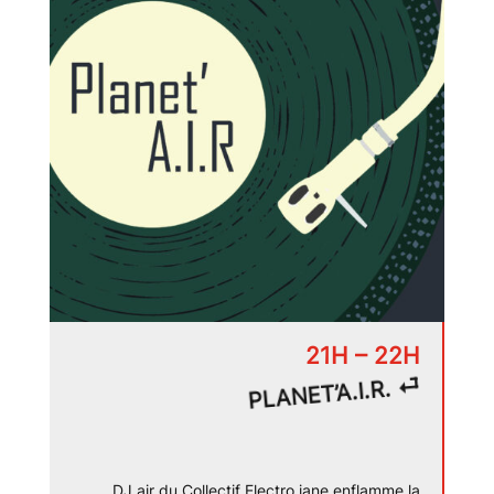
21H – 22H
PLANET’A.I.R. ⏎
DJ air du Collectif Electro jane enflamme la