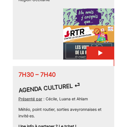
▶
7H30 – 7H40
AGENDA CULTUREL ⏎
Présenté par
: Cécile, Luana et Ahlam
Météo, point routier, sorties aveyronnaises et
invité·es.
Une info à partager ? Le tchat !