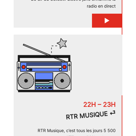
radio en direct
▶
▶
22H – 23H
RTR MUSIQUE ⏎
RTR Musique, c’est tous les jours 5 500