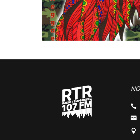
NO


